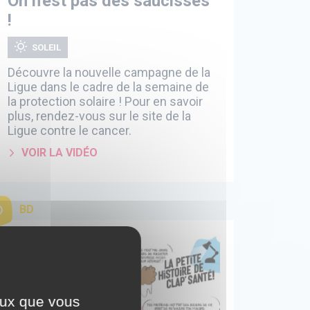
On n'est pas des saucisses
!
SOLEIL
Découvre la nouvelle campagne de la
Ligue dans le cadre de la semaine de
la protection solaire ! Pour en savoir
plus, rendez-vous sur le site de la
Ligue contre le cancer.
VOIR LA VIDÉO
BD
ceux que vous