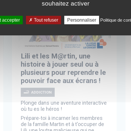
souhaitez activer
 accepter
Tout refuser
Personnaliser
Politique de conf
Lili et les M@rtin, une
histoire à jouer seul ou à
plusieurs pour reprendre le
pouvoir face aux écrans !
ADDICTION
Plonge dans une aventure interactive
où tu es le héros !
Prépare-toi à incarner les membres
de la famille Martin et à t'occuper de
Lili, une loutre malicieuse qui ne