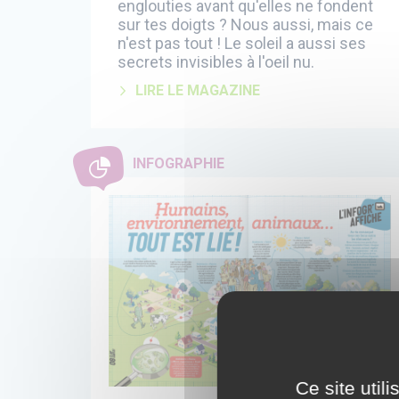
englouties avant qu'elles ne fondent
sur tes doigts ? Nous aussi, mais ce
n'est pas tout ! Le soleil a aussi ses
secrets invisibles à l'oeil nu.
LIRE LE MAGAZINE
INFOGRAPHIE
Ce site util