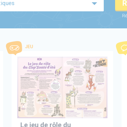
R
Ré
JEU
Le jeu de rôle du