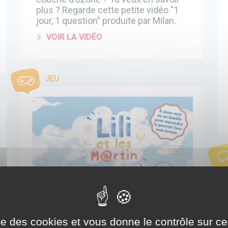
plus ? Regarde cette petite vidéo "1
jour, 1 question" produite par Milan.
VOIR LA VIDÉO
JEU
ise des cookies et vous donne le contrôle sur 