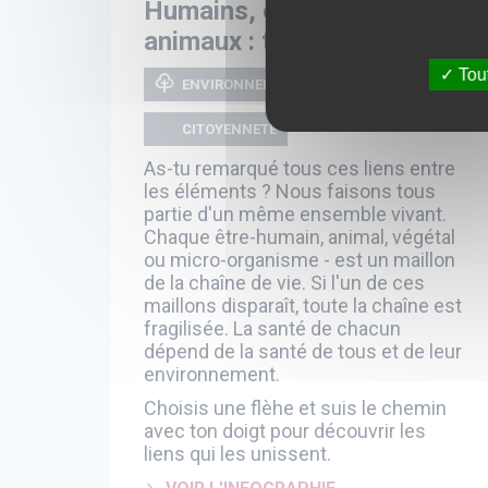
Humains, environnement,
animaux : tout est lié !
Tout
ENVIRONNEMENT
CITOYENNETÉ
As-tu remarqué tous ces liens entre
les éléments ? Nous faisons tous
partie d'un même ensemble vivant.
Chaque être-humain, animal, végétal
ou micro-organisme - est un maillon
de la chaîne de vie. Si l'un de ces
maillons disparaît, toute la chaîne est
fragilisée. La santé de chacun
dépend de la santé de tous et de leur
environnement.
Choisis une flèhe et suis le chemin
avec ton doigt pour découvrir les
liens qui les unissent.