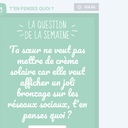
SOLEIL
T'EN PENSES QUOI ?
LA QUESTION
DE LA SEMAINE
Ta sœur ne veut pas
mettre de crème
solaire car elle veut
afficher un joli
bronzage sur les
réseaux sociaux, t'en
penses quoi ?