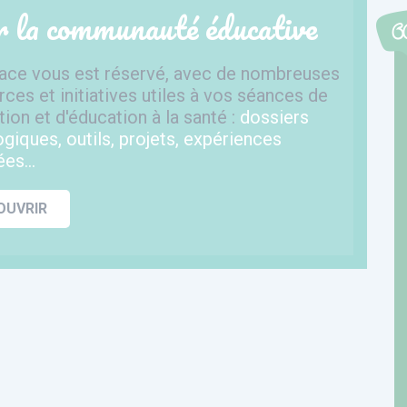
 la communauté éducative
ace vous est réservé, avec de nombreuses
ces et initiatives utiles à vos séances de
ion et d'éducation à la santé :
dossiers
giques, outils, projets, expériences
es...
OUVRIR