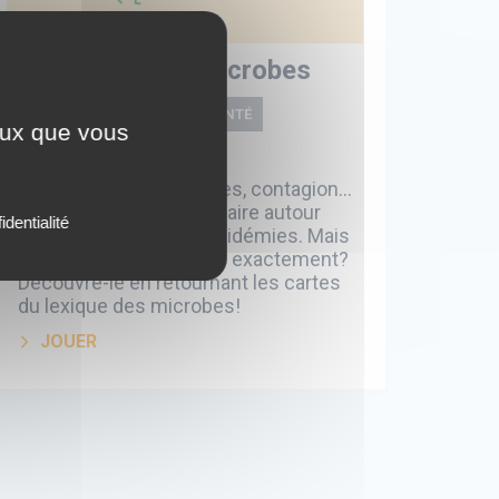
Le lexique des microbes
SCIENCES, CORPS ET SANTÉ
ceux que vous
Jeu interactif
Microbes, virus, parasites, contagion…
Il existe tout un vocabulaire autour
identialité
des microbes et des épidémies. Mais
que signifient ces mots exactement?
Découvre-le en retournant les cartes
du lexique des microbes!
JOUER