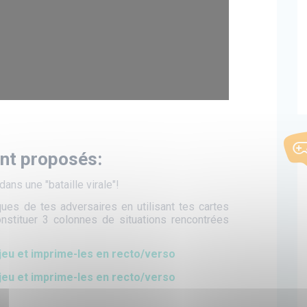
ont proposés:
ans une "bataille virale"!
ues de tes adversaires en utilisant tes cartes
onstituer 3 colonnes de situations rencontrées
jeu et imprime-les en recto/verso
jeu et imprime-les en recto/verso