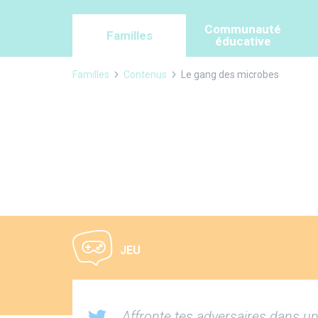
Panneau de gestion des cookies
Communauté
Familles
éducative
Familles
Contenus
Le gang des microbes
JEU
Affronte tes adversaires dans un