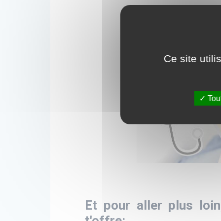
Ce site util
Tout
Et pour aller plus loi
t'offre: