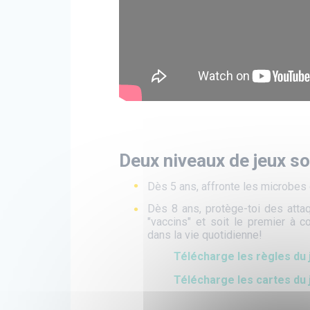
Deux niveaux de jeux s
Dès 5 ans, affronte les microbes d
Dès 8 ans, protège-toi des attaq
"vaccins" et soit le premier à c
dans la vie quotidienne!
Télécharge les règles du 
Télécharge les cartes du 