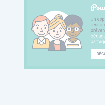
Pour
Un esp
ressour
prévent
pédago
partagé
DÉC