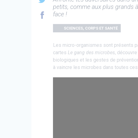
petits, comme aux plus grands à 
face !
SCIENCES, CORPS ET SANTÉ
Les micro-organismes sont présents par
cartes
Le gang des microbes
, découvre
biologiques et les gestes de prévention 
à vaincre les microbes dans toutes ces 