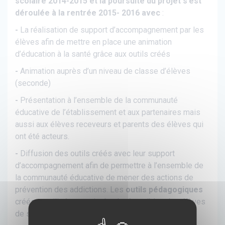
scolaire 2014-2015 et la poursuite du projet s’est
déroulée à la rentrée 2015- 2016 avec
:
-
La réalisation de support d’accompagnement par les
élèves afin de mettre en place une animation
d’éducation à la santé grâce aux outils créés
-
Animation auprès d’un niveau de classe d’élèves
(seconde)
-
Présentation à l’ensemble de la communauté
éducative de l’établissement et aux partenaires mais
aussi aux élèves receveurs et parents des élèves qui
ont été acteurs.
-
Diffusion des outils créés avec leur support
d’accompagnement afin de permettre à l’ensemble de
la communauté éducative de mener des actions de
prévention des addictions. Les
outils pédagogiques
créés et utilisés au sein des lycées ciblent les élèves
de seconde ou/et de première.