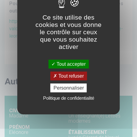
Pour en savoir plus et prendre connaissance
des
outils créés, rendez-vous sur le site
suivant :
Ce site utilise des
https://www.ligue-cancer-
cookies et vous donne
valdoise.net/2016/04/13/projet-par-les-pairs-lycee-
le contrôle sur ceux
leonard-de-vinci-de-saint-witz/
que vous souhaitez
activer
Tout accepter
Tout refuser
Auteur de l'article
Personnaliser
Politique de confidentialité
CIVILITÉ
STATUT
Madame
Un enseignant(e) Lettres
modernes
PRÉNOM
Eléonore
ÉTABLISSEMENT