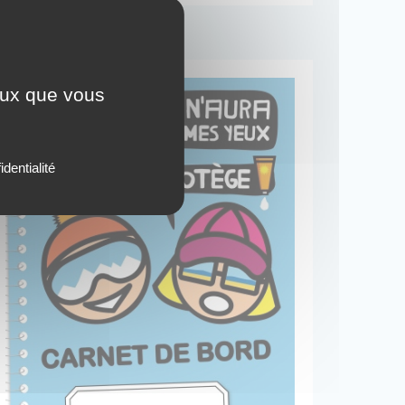
JEU
ceux que vous
identialité