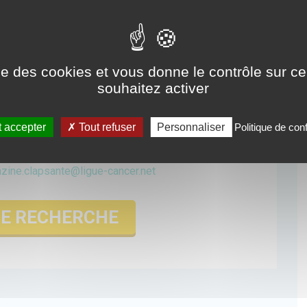
ise des cookies et vous donne le contrôle sur 
numéro en ligne
souhaitez activer
rge le numéro
 accepter
Tout refuser
Personnaliser
Politique de conf
n téléchargeant le bulletin
et en l'envoyant par
- Service Prévention - 14 rue Corvisart - 75013
zine.clapsante@ligue-cancer.net
E RECHERCHE