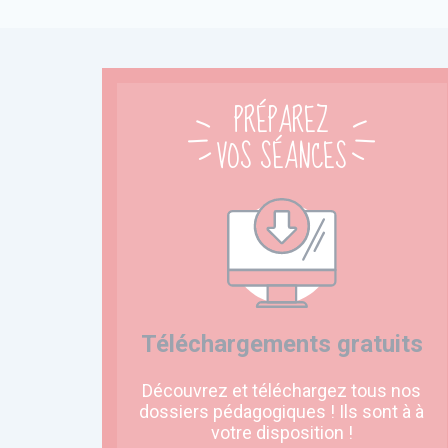
PRÉPAREZ
VOS SÉANCES
Téléchargements gratuits
Découvrez et téléchargez tous nos
dossiers pédagogiques ! Ils sont à à
votre disposition !