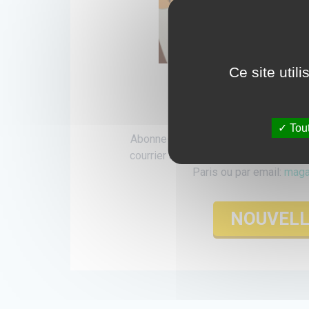
Ce site util
Lire le 
Télécha
Tout
Abonne-toi au magazine Clap'santé
e
courrier à: La Ligue contre le cancer 
Paris ou par email:
maga
NOUVELL