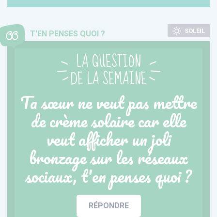
SOLEIL
T'EN PENSES QUOI ?
LA QUESTION
DE LA SEMAINE
Ta sœur ne veut pas mettre
de crème solaire car elle
veut afficher un joli
bronzage sur les réseaux
sociaux, t'en penses quoi ?
RÉPONDRE