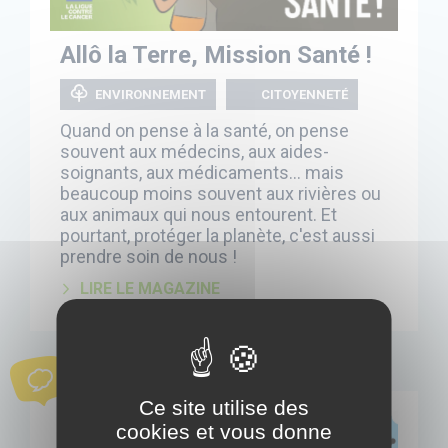
Allô la Terre, Mission Santé !
ENVIRONNEMENT
CITOYENNETÉ
Quand on pense à la santé, on pense
souvent aux médecins, aux aides-
soignants, aux médicaments... mais
beaucoup moins souvent aux rivières ou
aux animaux qui nous entourent. Et
pourtant, protéger la planète, c'est aussi
prendre soin de nous !
LIRE LE MAGAZINE
BD
Ce site utilise des
cookies et vous donne